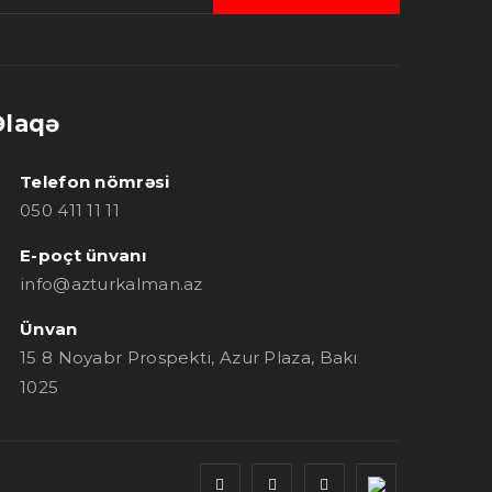
Əlaqə
Telefon nömrəsi
050 411 11 11
E-poçt ünvanı
info@azturkalman.az
Ünvan
15 8 Noyabr Prospekti, Azur Plaza, Bakı
1025