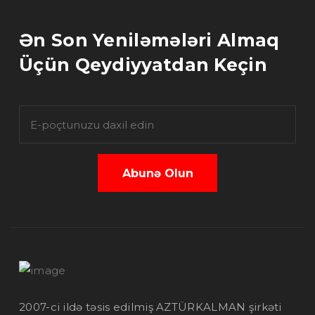
Ən Son Yeniləmələri Almaq
Üçün Qeydiyyatdan Keçin
Abunə Olun
2007-ci ildə təsis edilmiş AZTÜRKALMAN şirkəti