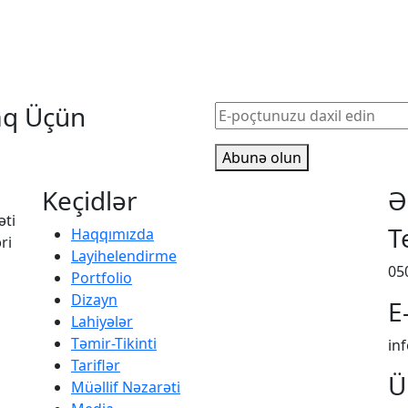
aq Üçün
Abunə olun
Keçidlər
Ə
əti
T
Haqqımızda
ri
Layihelendirme
05
Portfolio
Dizayn
E
Lahiyələr
Təmir-Tikinti
in
Tariflər
Ü
Müəllif Nəzarəti