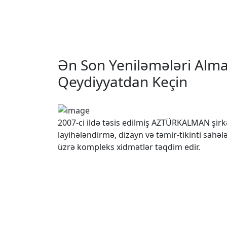
Ən Son Yeniləmələri Alm
Qeydiyyatdan Keçin
2007-ci ildə təsis edilmiş AZTÜRKALMAN şirk
layihələndirmə, dizayn və təmir-tikinti sahələ
üzrə kompleks xidmətlər təqdim edir.