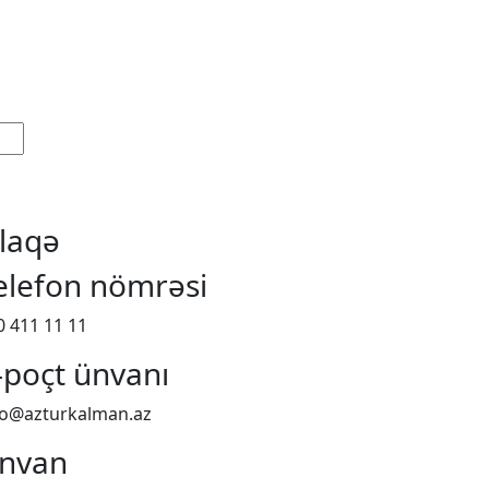
laqə
elefon nömrəsi
0 411 11 11
-poçt ünvanı
fo@azturkalman.az
nvan