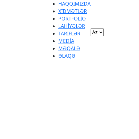
HAQQIMIZDA
XİDMƏTLƏR
PORTFOLİO
LAHİYƏLƏR
TARİFLƏR
MEDİA
MƏQALƏ
ƏLAQƏ