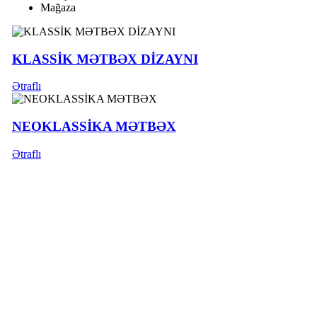
Mağaza
KLASSİK MƏTBƏX DİZAYNI
Ətraflı
NEOKLASSİKA MƏTBƏX
Ətraflı