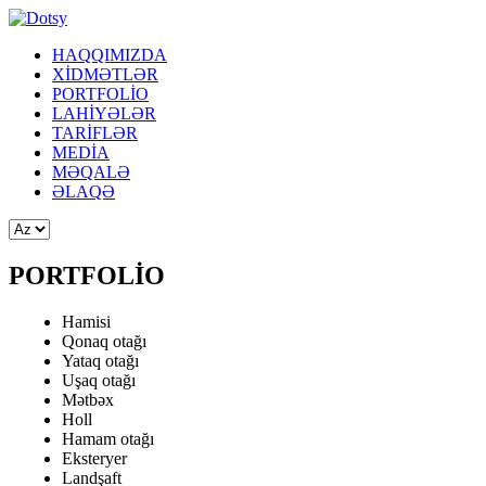
HAQQIMIZDA
XİDMƏTLƏR
PORTFOLİO
LAHİYƏLƏR
TARİFLƏR
MEDİA
MƏQALƏ
ƏLAQƏ
PORTFOLİO
Hamisi
Qonaq otağı
Yataq otağı
Uşaq otağı
Mətbəx
Holl
Hamam otağı
Eksteryer
Landşaft