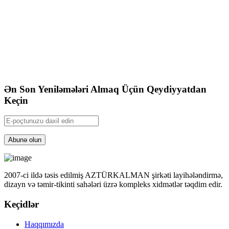
Ən Son Yeniləmələri Almaq Üçün Qeydiyyatdan
Keçin
Abunə olun
2007-ci ildə təsis edilmiş AZTÜRKALMAN şirkəti layihələndirmə,
dizayn və təmir-tikinti sahələri üzrə kompleks xidmətlər təqdim edir.
Keçidlər
Haqqımızda