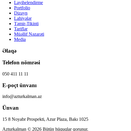
Layihelendirme
Portfolio
Dizayn
Lahiyələr
Təmir-Tikinti
Tariflər
Müəllif Nəzarəti
Media
Əlaqə
Telefon nömrəsi
050 411 11 11
E-poçt ünvanı
info@azturkalman.az
Ünvan
15 8 Noyabr Prospekti, Azur Plaza, Bakı 1025
Azturkalman © 2026
Bütün hüquqlar qorunur.