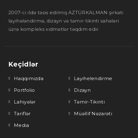
2007-ci ildə təsis edilmiş AZTÜRKALMAN şirkəti
layihələndirmə, dizayn və təmir-tikinti sahələri
üzrə kompleks xidmətlər təqdim edir.
Keçidlər
Haqqımızda
Layihelendirme
Portfolio
Dizayn
Lahiyələr
Təmir-Tikinti
Tariflər
Müəllif Nəzarəti
Media