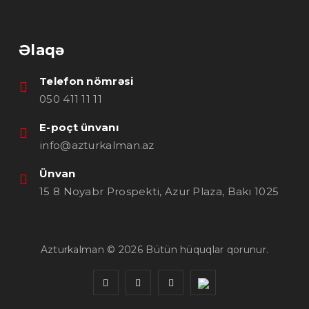
Əlaqə
Telefon nömrəsi
050 411 11 11
E-poçt ünvanı
info@azturkalman.az
Ünvan
15 8 Noyabr Prospekti, Azur Plaza, Bakı 1025
Azturkalman © 2026
Bütün hüquqlar qorunur.