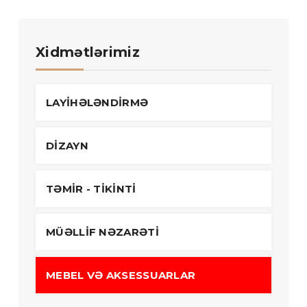
Xidmətlərimiz
LAYİHƏLƏNDİRMƏ
DİZAYN
TƏMİR - TİKİNTİ
MÜƏLLİF NƏZARƏTİ
MEBEL VƏ AKSESSUARLAR